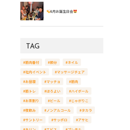
6月お誕生日会
TAG
#筋肉番付
#節分
#ネイル
#社内イベント
#マッサージチェア
#お昼寝
#マッチョ
#筋肉
#筋トレ
#ほろよい
#ハイボール
#お茶割り
#ビール
#じゃがりこ
#夜飲み
#ノンアルコール
#タカラ
#サントリー
#サッポロ
#アサヒ
#キリン
#エビス
#プレモル