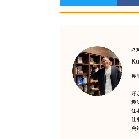
経
Ku
笑
好
趣
仕
仕
会