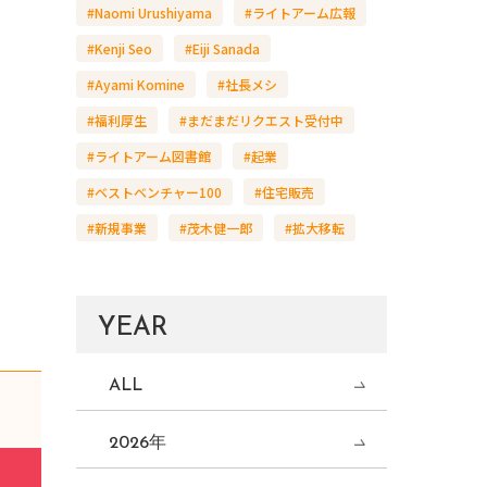
#Naomi Urushiyama
#ライトアーム広報
#Kenji Seo
#Eiji Sanada
#Ayami Komine
#社長メシ
#福利厚生
#まだまだリクエスト受付中
#ライトアーム図書館
#起業
#ベストベンチャー100
#住宅販売
#新規事業
#茂木健一郎
#拡大移転
YEAR
ALL
2026年