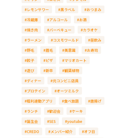
#レモンサワー
#黒ラベル
#おつまみ
#冷蔵庫
#アルコール
#お酒
#焼き肉
#バーベキュー
#カラオケ
#ラーメン
#コスモワールド
#昼飲み
#野毛
#眉毛
#美意識
#お寿司
#餃子
#ピザ
#マリオカート
#遊び
#新卒
#観葉植物
#ディナー
#元コンビニ店員
#プロテイン
#オーツミルク
#粗利連動アプリ
#食べ放題
#唐揚げ
#ランチ
#歓迎会
#ケーキ
#誕生会
#SES
#youtube
#CREDO
#メンバー紹介
#オフ日