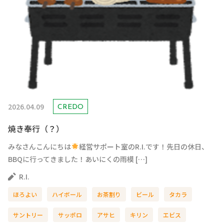
2026.04.09
CREDO
焼き奉行（？）
みなさんこんにちは
経営サポート室のR.I.です！先日の休日、
BBQに行ってきました！あいにくの雨模 […]
R.I.
ほろよい
ハイボール
お茶割り
ビール
タカラ
サントリー
サッポロ
アサヒ
キリン
エビス