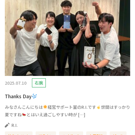
2025.07.10
右腕
Thanks Day
みなさんこんにちは
経営サポート室のR.I.です
世間はすっかり
夏ですね
とはいえ過ごしやすい時が […]
R.I.