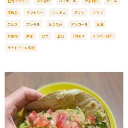
社内イベント
ほろよい
ハイボール
お茶割り
ビール
夜飲み
サントリー
サッポロ
アサヒ
キリン
エビス
プレモル
おつまみ
アルコール
お酒
お寿司
餃子
ピザ
遊び
CREDO
メンバー紹介
ライトアーム広報