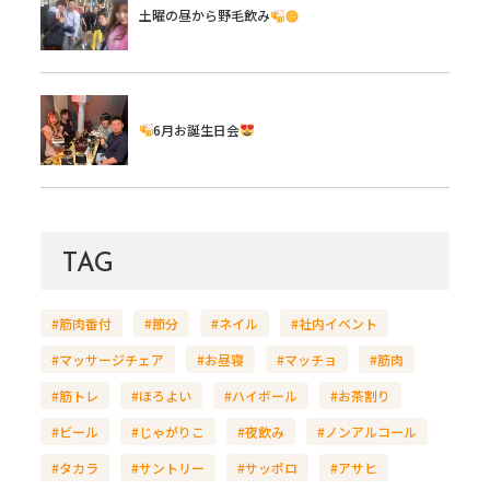
土曜の昼から野毛飲み
6月お誕生日会
TAG
#筋肉番付
#節分
#ネイル
#社内イベント
#マッサージチェア
#お昼寝
#マッチョ
#筋肉
#筋トレ
#ほろよい
#ハイボール
#お茶割り
#ビール
#じゃがりこ
#夜飲み
#ノンアルコール
#タカラ
#サントリー
#サッポロ
#アサヒ