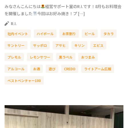
みなさんこんにちは
経営サポート室のR.I.です！8月もお料理会
を開催しました
今回はお好み焼き！プ […]
R.I.
社内イベント
ハイボール
お茶割り
ビール
タカラ
サントリー
サッポロ
アサヒ
キリン
エビス
プレモル
レモンサワー
黒ラベル
おつまみ
アルコール
お酒
遊び
CREDO
ライトアーム広報
ベストベンチャー100