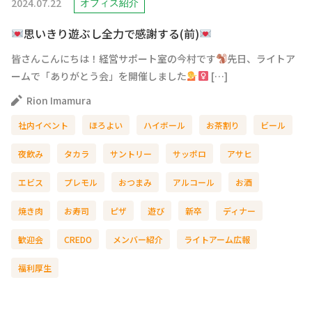
2024.07.22
オフィス紹介
思いきり遊ぶし全力で感謝する(前)
皆さんこんにちは！経営サポート室の今村です
先日、ライトア
ームで「ありがとう会」を開催しました
[…]
Rion Imamura
社内イベント
ほろよい
ハイボール
お茶割り
ビール
夜飲み
タカラ
サントリー
サッポロ
アサヒ
エビス
プレモル
おつまみ
アルコール
お酒
焼き肉
お寿司
ピザ
遊び
新卒
ディナー
歓迎会
CREDO
メンバー紹介
ライトアーム広報
福利厚生