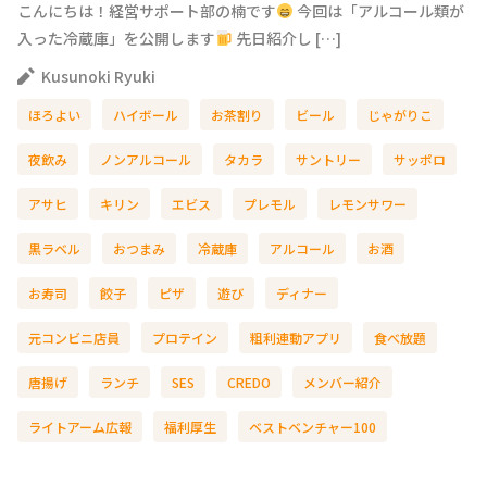
こんにちは！経営サポート部の楠です
今回は「アルコール類が
入った冷蔵庫」を公開します
先日紹介し […]
Kusunoki Ryuki
ほろよい
ハイボール
お茶割り
ビール
じゃがりこ
夜飲み
ノンアルコール
タカラ
サントリー
サッポロ
アサヒ
キリン
エビス
プレモル
レモンサワー
黒ラベル
おつまみ
冷蔵庫
アルコール
お酒
お寿司
餃子
ピザ
遊び
ディナー
元コンビニ店員
プロテイン
粗利連動アプリ
食べ放題
唐揚げ
ランチ
SES
CREDO
メンバー紹介
ライトアーム広報
福利厚生
ベストベンチャー100