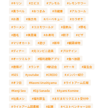
#キリン
#エビス
#プレモル
#レモンサワー
#黒ラベル
#おつまみ
#冷蔵庫
#アルコール
#お酒
#焼き肉
#バーベキュー
#カラオケ
#ラーメン
#コスモワールド
#昼飲み
#野毛
#眉毛
#美意識
#お寿司
#餃子
#ピザ
#マリオカート
#遊び
#新卒
#観葉植物
#ディナー
#元コンビニ店員
#プロテイン
#オーツミルク
#粗利連動アプリ
#食べ放題
#唐揚げ
#ランチ
#歓迎会
#ケーキ
#誕生会
#SES
#youtube
#CREDO
#メンバー紹介
#オフ日
#Naomi Urushiyama
#ライトアーム広報
#Kenji Seo
#Eiji Sanada
#Ayami Komine
#社長メシ
#福利厚生
#まだまだリクエスト受付中
#ライトアーム図書館
#起業
#ベストベンチャー100