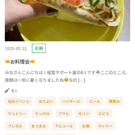
2025.05.22
右腕
お料理会
みなさんこんにちは！経営サポート室のR.I.です
ここのところ、
昼間は一気に暑くなりましたね
なの […]
R.I.
社内イベント
ほろよい
ハイボール
ビール
夜飲み
サントリー
サッポロ
アサヒ
キリン
エビス
プレモル
おつまみ
アルコール
お酒
ディナー