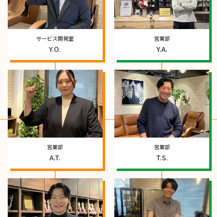
サービス開発室
営業部
Y.O.
Y.A.
営業部
営業部
A.T.
T.S.