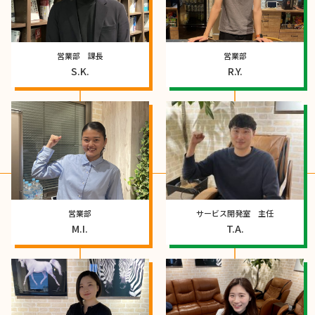
営業部 課長
営業部
S.K.
R.Y.
営業部
サービス開発室 主任
M.I.
T.A.