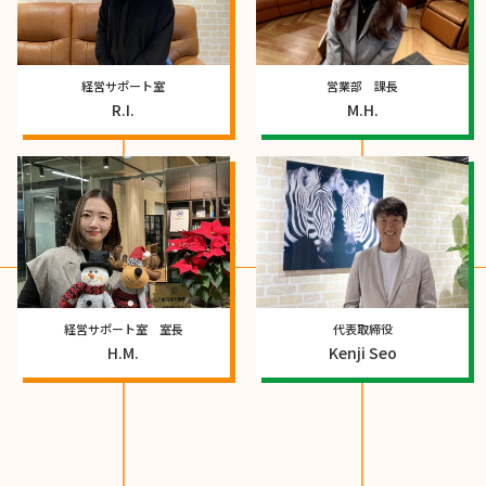
経営サポート室
営業部 課長
R.I.
M.H.
経営サポート室 室長
代表取締役
H.M.
Kenji Seo