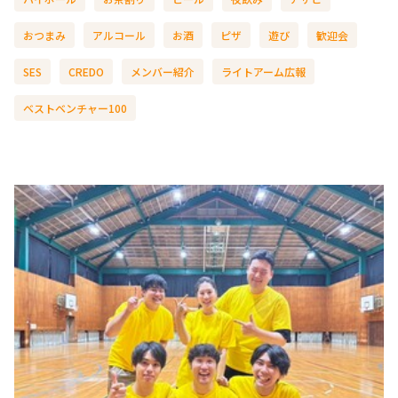
おつまみ
アルコール
お酒
ピザ
遊び
歓迎会
SES
CREDO
メンバー紹介
ライトアーム広報
ベストベンチャー100