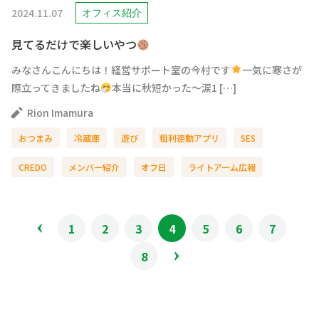
2024.11.07
オフィス紹介
見てるだけで楽しいやつ
みなさんこんにちは！経営サポート室の今村です
一気に寒さが
際立ってきましたね
本当に秋短かった～涙1 […]
Rion Imamura
おつまみ
冷蔵庫
遊び
粗利連動アプリ
SES
CREDO
メンバー紹介
オフ日
ライトアーム広報
1
2
3
4
5
6
7
8