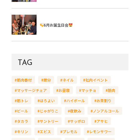
6月お誕生日会
TAG
#筋肉番付
#節分
#ネイル
#社内イベント
#マッサージチェア
#お昼寝
#マッチョ
#筋肉
#筋トレ
#ほろよい
#ハイボール
#お茶割り
#ビール
#じゃがりこ
#夜飲み
#ノンアルコール
#タカラ
#サントリー
#サッポロ
#アサヒ
#キリン
#エビス
#プレモル
#レモンサワー