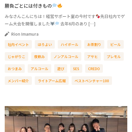
勝負ごとには付きもの
みなさんこんにちは！経営サポート室の今村です
先日社内でゲ
ーム大会を開催しました
去年6月のあり […]
Rion Imamura
社内イベント
ほろよい
ハイボール
お茶割り
ビール
じゃがりこ
夜飲み
ノンアルコール
アサヒ
プレモル
おつまみ
アルコール
遊び
SES
CREDO
メンバー紹介
ライトアーム広報
ベストベンチャー100