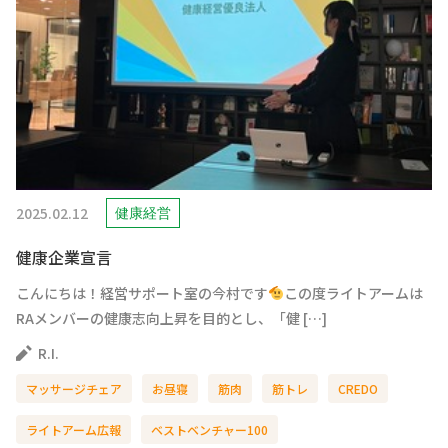
2025.02.12
健康経営
健康企業宣言
こんにちは！経営サポート室の今村です
この度ライトアームは
RAメンバーの健康志向上昇を目的とし、「健 […]
R.I.
マッサージチェア
お昼寝
筋肉
筋トレ
CREDO
ライトアーム広報
ベストベンチャー100