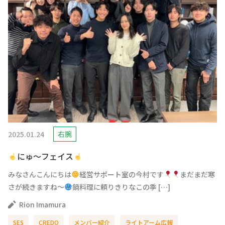
2025.01.24
右腕
にゅ～フェイス
みなさんこんにちは
経営サポート室の今村です
まだまだ寒
さが続きますね～
鍋料理に頼りきりなこの季 […]
Rion Imamura
SES
CREDO
メンバー紹介
ライトアーム広報