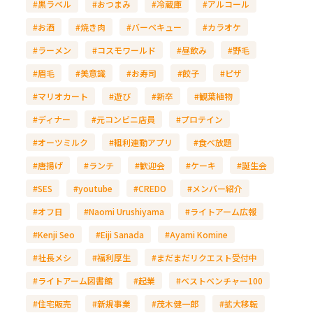
#黒ラベル
#おつまみ
#冷蔵庫
#アルコール
#お酒
#焼き肉
#バーベキュー
#カラオケ
#ラーメン
#コスモワールド
#昼飲み
#野毛
#眉毛
#美意識
#お寿司
#餃子
#ピザ
#マリオカート
#遊び
#新卒
#観葉植物
#ディナー
#元コンビニ店員
#プロテイン
#オーツミルク
#粗利連動アプリ
#食べ放題
#唐揚げ
#ランチ
#歓迎会
#ケーキ
#誕生会
#SES
#youtube
#CREDO
#メンバー紹介
#オフ日
#Naomi Urushiyama
#ライトアーム広報
#Kenji Seo
#Eiji Sanada
#Ayami Komine
#社長メシ
#福利厚生
#まだまだリクエスト受付中
#ライトアーム図書館
#起業
#ベストベンチャー100
#住宅販売
#新規事業
#茂木健一郎
#拡大移転