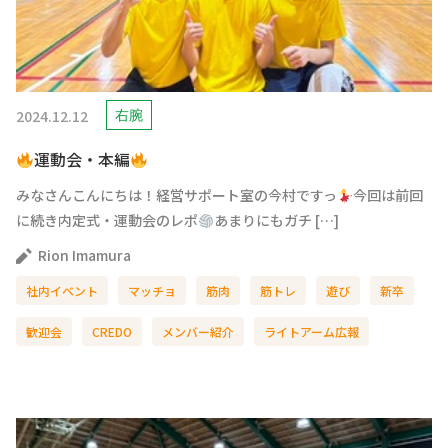
2024.12.12
右腕
運動会・本編
みなさんこんにちは！経営サポート室の今村ですっ
今回は前回
に続き内定式・運動会のレポ
あまりにもガチ […]
Rion Imamura
社内イベント
マッチョ
筋肉
筋トレ
遊び
新卒
歓迎会
CREDO
メンバー紹介
ライトアーム広報