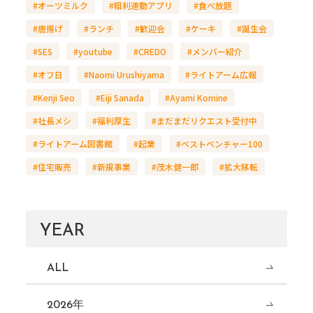
#オーツミルク
#粗利連動アプリ
#食べ放題
#唐揚げ
#ランチ
#歓迎会
#ケーキ
#誕生会
#SES
#youtube
#CREDO
#メンバー紹介
#オフ日
#Naomi Urushiyama
#ライトアーム広報
#Kenji Seo
#Eiji Sanada
#Ayami Komine
#社長メシ
#福利厚生
#まだまだリクエスト受付中
#ライトアーム図書館
#起業
#ベストベンチャー100
#住宅販売
#新規事業
#茂木健一郎
#拡大移転
YEAR
ALL
2026年