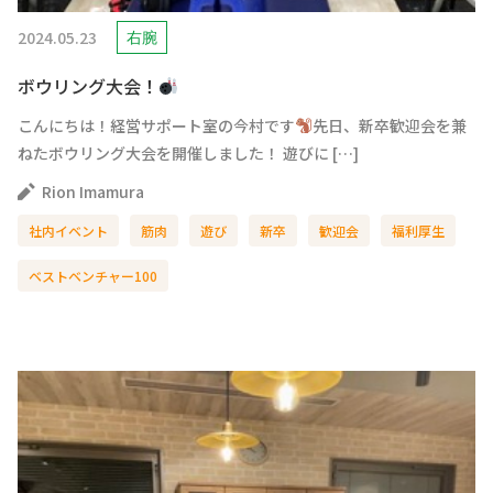
2024.05.23
右腕
ボウリング大会！
こんにちは！経営サポート室の今村です
先日、新卒歓迎会を兼
ねたボウリング大会を開催しました！ 遊びに […]
Rion Imamura
社内イベント
筋肉
遊び
新卒
歓迎会
福利厚生
ベストベンチャー100