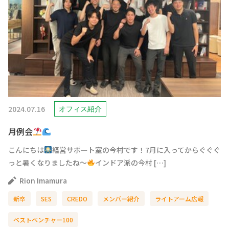
2024.07.16
オフィス紹介
月例会
こんにちは
経営サポート室の今村です！7月に入ってからぐぐぐ
っと暑くなりましたね～
インドア派の今村 […]
Rion Imamura
新卒
SES
CREDO
メンバー紹介
ライトアーム広報
ベストベンチャー100