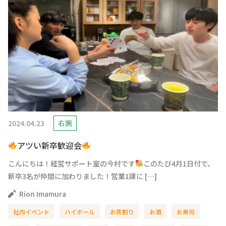
2024.04.23
右腕
アツい新卒歓迎会
こんにちは！経営サポート室の今村です
このたび4月1日付で、
新卒3名が仲間に加わりました！営業1課に […]
Rion Imamura
社内イベント
ハイボール
お茶割り
お酒
お寿司