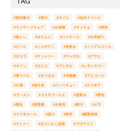
TAG
#筋肉番付
#節分
#ネイル
#社内イベント
#マッサージチェア
#お昼寝
#マッチョ
#筋肉
#筋トレ
#ほろよい
#ハイボール
#お茶割り
#ビール
#じゃがりこ
#夜飲み
#ノンアルコール
#タカラ
#サントリー
#サッポロ
#アサヒ
#キリン
#エビス
#プレモル
#レモンサワー
#黒ラベル
#おつまみ
#冷蔵庫
#アルコール
#お酒
#焼き肉
#バーベキュー
#カラオケ
#ラーメン
#コスモワールド
#昼飲み
#野毛
#眉毛
#美意識
#お寿司
#餃子
#ピザ
#マリオカート
#遊び
#新卒
#観葉植物
#ディナー
#元コンビニ店員
#プロテイン