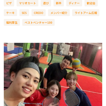
ピザ
マリオカート
遊び
新卒
ディナー
歓迎会
ケーキ
SES
CREDO
メンバー紹介
ライトアーム広報
福利厚生
ベストベンチャー100