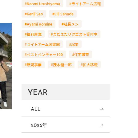
#Naomi Urushiyama
#ライトアーム広報
#Kenji Seo
#Eiji Sanada
#Ayami Komine
#社長メシ
#福利厚生
#まだまだリクエスト受付中
#ライトアーム図書館
#起業
#ベストベンチャー100
#住宅販売
#新規事業
#茂木健一郎
#拡大移転
YEAR
ALL
2026年