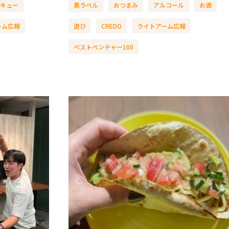
キュー
黒ラベル
おつまみ
アルコール
お酒
ーム広報
遊び
CREDO
ライトアーム広報
ベストベンチャー100