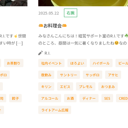
2025.05.22
右腕
お料理会
.I.です
世間
みなさんこんにちは！経営サポート室のR.I.です
い時が […]
のところ、昼間は一気に暑くなりましたね
なの 
R.I.
お茶割り
社内イベント
ほろよい
ハイボール
ビー
ポロ
夜飲み
サントリー
サッポロ
アサヒ
キリン
エビス
プレモル
おつまみ
司
餃子
アルコール
お酒
ディナー
SES
CRED
介
ライトアーム広報