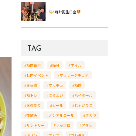
6月お誕生日会
TAG
#筋肉番付
#節分
#ネイル
#社内イベント
#マッサージチェア
#お昼寝
#マッチョ
#筋肉
#筋トレ
#ほろよい
#ハイボール
#お茶割り
#ビール
#じゃがりこ
#夜飲み
#ノンアルコール
#タカラ
#サントリー
#サッポロ
#アサヒ
#キリン
#エビス
#プレモル