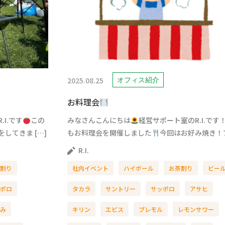
2025.08.25
オフィス紹介
お料理会
I.です
この
みなさんこんにちは
経営サポート室のR.I.です
してきま […]
もお料理会を開催しました
今回はお好み焼き！プ
R.I.
割り
社内イベント
ハイボール
お茶割り
ビー
ポロ
タカラ
サントリー
サッポロ
アサヒ
み
キリン
エビス
プレモル
レモンサワー