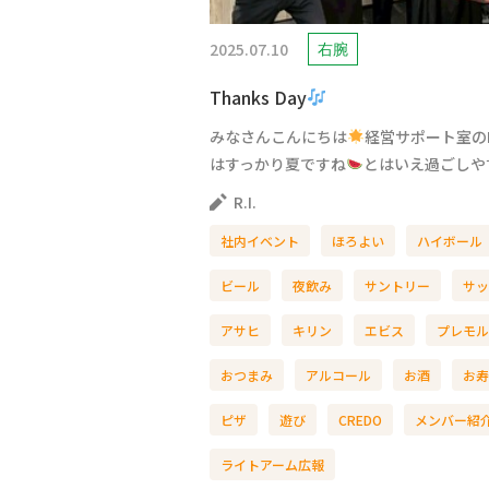
2025.07.10
右腕
Thanks Day
みなさんこんにちは
経営サポート室のR
はすっかり夏ですね
とはいえ過ごしやす
R.I.
社内イベント
ほろよい
ハイボール
ビール
夜飲み
サントリー
サッ
アサヒ
キリン
エビス
プレモル
おつまみ
アルコール
お酒
お寿
ピザ
遊び
CREDO
メンバー紹
ライトアーム広報