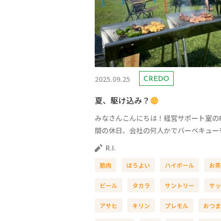
2025.09.25
CREDO
夏、駆け込み？
みなさんこんにちは！経営サポート室のR.
間の休日、会社の何人かでバーベキューを
R.I.
筋肉
ほろよい
ハイボール
お茶
ビール
タカラ
サントリー
サッ
アサヒ
キリン
プレモル
おつま