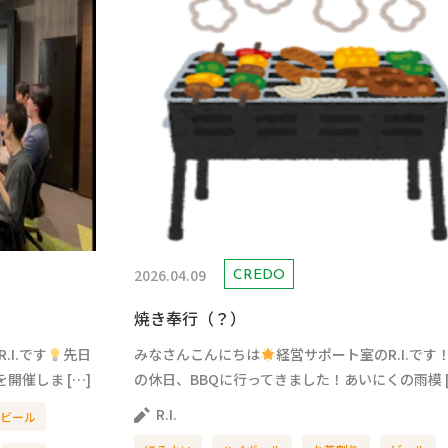
2026.04.09
CREDO
焼き奉行（？）
.I.です
先日
みなさんこんにちは
経営サポート室のR.I.です
開催しま […]
の休日、BBQに行ってきました！あいにくの雨模 [
R.I.
ビール