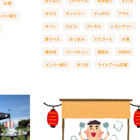
ほろよい
ハイボール
お茶割り
ビール
お酒
タカラ
サントリー
サッポロ
アサヒ
ンバー紹介
キリン
エビス
プレモル
レモンサワー
黒ラベル
おつまみ
アルコール
お酒
焼き肉
バーベキュー
昼飲み
CREDO
メンバー紹介
オフ日
ライトアーム広報