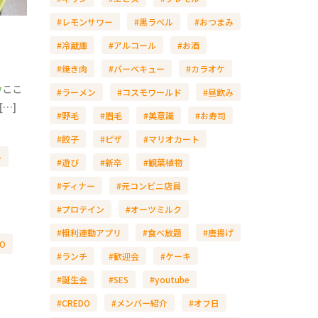
#レモンサワー
#黒ラベル
#おつまみ
#冷蔵庫
#アルコール
#お酒
#焼き肉
#バーベキュー
#カラオケ
ここ
#ラーメン
#コスモワールド
#昼飲み
[…]
#野毛
#眉毛
#美意識
#お寿司
#餃子
#ピザ
#マリオカート
ル
#遊び
#新卒
#観葉植物
#ディナー
#元コンビニ店員
#プロテイン
#オーツミルク
#粗利連動アプリ
#食べ放題
#唐揚げ
O
#ランチ
#歓迎会
#ケーキ
#誕生会
#SES
#youtube
#CREDO
#メンバー紹介
#オフ日