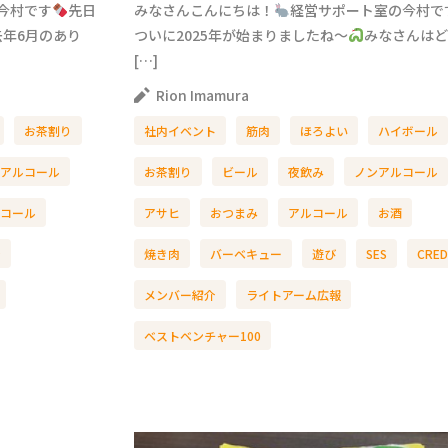
今村です
先日
みなさんこんにちは！
経営サポート室の今村で
年6月のあり
ついに2025年が始まりましたね～
みなさんはど
[…]
Rion Imamura
お茶割り
社内イベント
筋肉
ほろよい
ハイボール
アルコール
お茶割り
ビール
夜飲み
ノンアルコール
コール
アサヒ
おつまみ
アルコール
お酒
介
焼き肉
バーベキュー
遊び
SES
CRE
メンバー紹介
ライトアーム広報
ベストベンチャー100