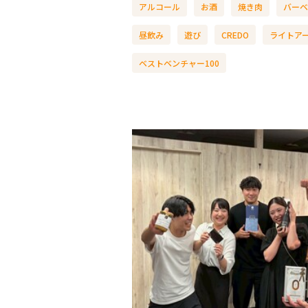
アルコール
お酒
焼き肉
バーベ
昼飲み
遊び
CREDO
ライトア
ベストベンチャー100