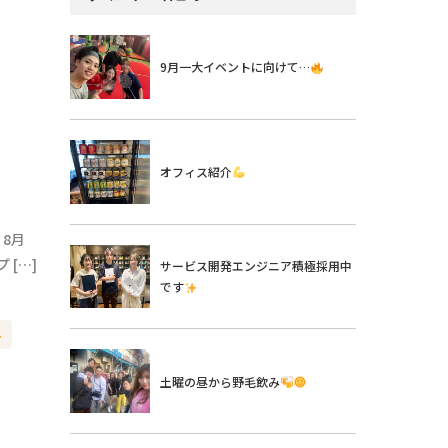
9月一大イベントに向けて…
オフィス紹介
！8月
 […]
サービス開発エンジニア積極採用中
です
ル
土曜の昼から野毛飲み