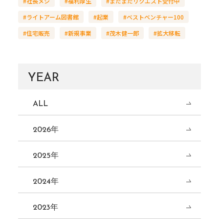
#社長メシ
#福利厚生
#まだまだリクエスト受付中
#ライトアーム図書館
#起業
#ベストベンチャー100
#住宅販売
#新規事業
#茂木健一郎
#拡大移転
YEAR
ALL
2026年
2025年
2024年
2023年