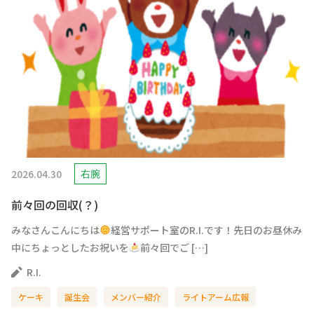
2026.04.30
右腕
前々回の回収(？)
みなさんこんにちは
経営サポート室のR.I.です！先日のお昼休み
中にちょっとしたお祝いを
前々回でご […]
R.I.
ケーキ
誕生会
メンバー紹介
ライトアーム広報