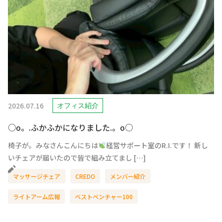
2026.07.16
オフィス紹介
○o。.ふかふかになりました.。o○
椅子が。みなさんこんにちは
経営サポート室のR.I.です！ 新し
いチェアが届いたので皆で組み立てまし […]
マッサージチェア
CREDO
メンバー紹介
ライトアーム広報
ベストベンチャー100