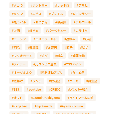
#タカラ
#サントリー
#サッポロ
#アサヒ
#キリン
#エビス
#プレモル
#レモンサワー
#黒ラベル
#おつまみ
#冷蔵庫
#アルコール
#お酒
#焼き肉
#バーベキュー
#カラオケ
#ラーメン
#コスモワールド
#昼飲み
#野毛
#眉毛
#美意識
#お寿司
#餃子
#ピザ
#マリオカート
#遊び
#新卒
#観葉植物
#ディナー
#元コンビニ店員
#プロテイン
#オーツミルク
#粗利連動アプリ
#食べ放題
#唐揚げ
#ランチ
#歓迎会
#ケーキ
#誕生会
#SES
#youtube
#CREDO
#メンバー紹介
#オフ日
#Naomi Urushiyama
#ライトアーム広報
#Kenji Seo
#Eiji Sanada
#Ayami Komine