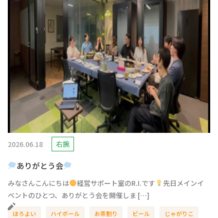
2026.06.18
右腕
ありがとう会
みなさんこんにちは
経営サポート室のR.I.です
先日メインイ
ベントのひとつ、ありがとう会を開催しま […]
ほろよい
ハイボール
お茶割り
ビール
じゃがりこ