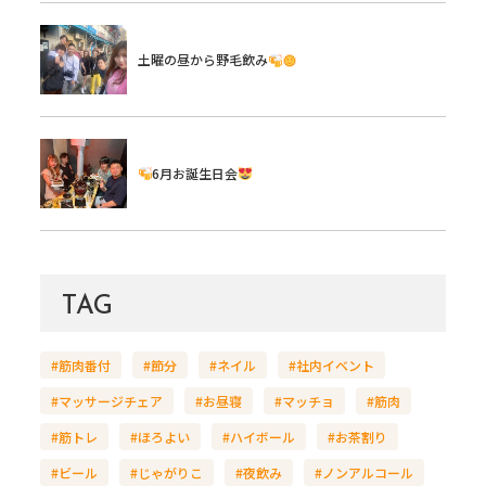
土曜の昼から野毛飲み
6月お誕生日会
TAG
#筋肉番付
#節分
#ネイル
#社内イベント
#マッサージチェア
#お昼寝
#マッチョ
#筋肉
#筋トレ
#ほろよい
#ハイボール
#お茶割り
#ビール
#じゃがりこ
#夜飲み
#ノンアルコール