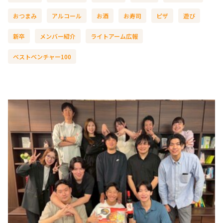
おつまみ
アルコール
お酒
お寿司
ピザ
遊び
新卒
メンバー紹介
ライトアーム広報
ベストベンチャー100