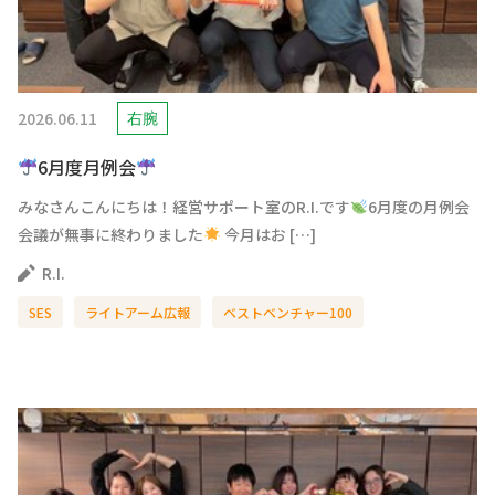
2026.06.11
右腕
6月度月例会
みなさんこんにちは！経営サポート室のR.I.です
6月度の月例会
会議が無事に終わりました
今月はお […]
R.I.
SES
ライトアーム広報
ベストベンチャー100