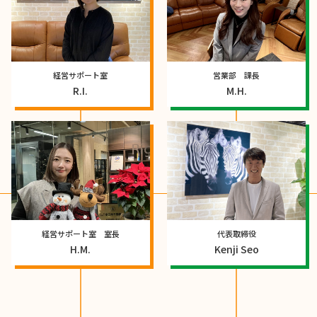
経営サポート室
営業部 課長
R.I.
M.H.
経営サポート室 室長
代表取締役
H.M.
Kenji Seo