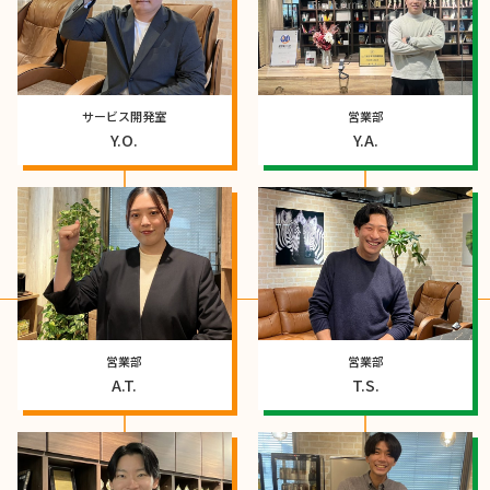
サービス開発室
営業部
Y.O.
Y.A.
営業部
営業部
A.T.
T.S.