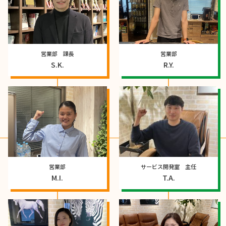
営業部 課長
営業部
S.K.
R.Y.
営業部
サービス開発室 主任
M.I.
T.A.