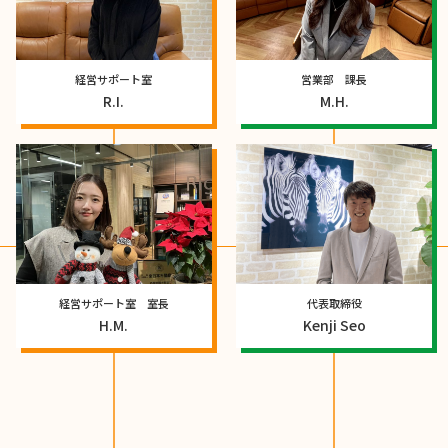
経営サポート室
営業部 課長
R.I.
M.H.
経営サポート室 室長
代表取締役
H.M.
Kenji Seo