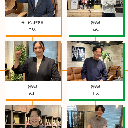
サービス開発室
営業部
Y.O.
Y.A.
営業部
営業部
A.T.
T.S.