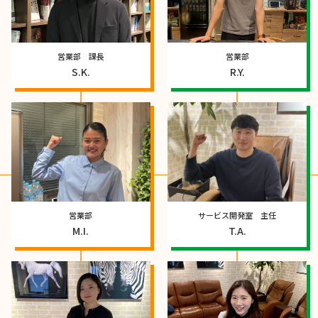
営業部 課長
営業部
S.K.
R.Y.
営業部
サービス開発室 主任
M.I.
T.A.