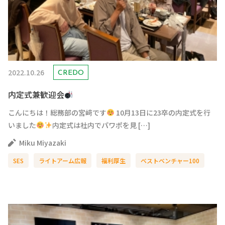
2022.10.26
CREDO
内定式兼歓迎会
こんにちは！総務部の宮﨑です
10月13日に23卒の内定式を行
いました
内定式は社内でパワポを見 […]
Miku Miyazaki
SES
ライトアーム広報
福利厚生
ベストベンチャー100