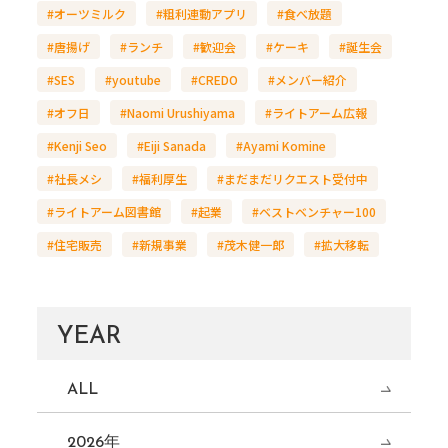
#オーツミルク
#粗利連動アプリ
#食べ放題
#唐揚げ
#ランチ
#歓迎会
#ケーキ
#誕生会
#SES
#youtube
#CREDO
#メンバー紹介
#オフ日
#Naomi Urushiyama
#ライトアーム広報
#Kenji Seo
#Eiji Sanada
#Ayami Komine
#社長メシ
#福利厚生
#まだまだリクエスト受付中
#ライトアーム図書館
#起業
#ベストベンチャー100
#住宅販売
#新規事業
#茂木健一郎
#拡大移転
YEAR
ALL
2026年