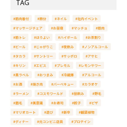
TAG
#筋肉番付
#節分
#ネイル
#社内イベント
#マッサージチェア
#お昼寝
#マッチョ
#筋肉
#筋トレ
#ほろよい
#ハイボール
#お茶割り
#ビール
#じゃがりこ
#夜飲み
#ノンアルコール
#タカラ
#サントリー
#サッポロ
#アサヒ
#キリン
#エビス
#プレモル
#レモンサワー
#黒ラベル
#おつまみ
#冷蔵庫
#アルコール
#お酒
#焼き肉
#バーベキュー
#カラオケ
#ラーメン
#コスモワールド
#昼飲み
#野毛
#眉毛
#美意識
#お寿司
#餃子
#ピザ
#マリオカート
#遊び
#新卒
#観葉植物
#ディナー
#元コンビニ店員
#プロテイン