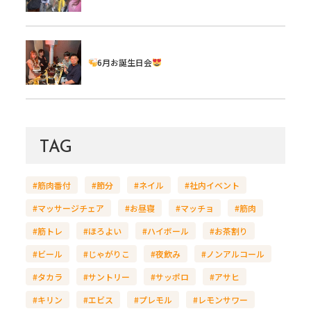
6月お誕生日会
TAG
#筋肉番付
#節分
#ネイル
#社内イベント
#マッサージチェア
#お昼寝
#マッチョ
#筋肉
#筋トレ
#ほろよい
#ハイボール
#お茶割り
#ビール
#じゃがりこ
#夜飲み
#ノンアルコール
#タカラ
#サントリー
#サッポロ
#アサヒ
#キリン
#エビス
#プレモル
#レモンサワー