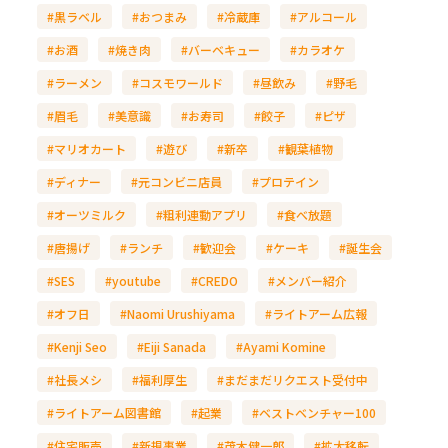
#黒ラベル
#おつまみ
#冷蔵庫
#アルコール
#お酒
#焼き肉
#バーベキュー
#カラオケ
#ラーメン
#コスモワールド
#昼飲み
#野毛
#眉毛
#美意識
#お寿司
#餃子
#ピザ
#マリオカート
#遊び
#新卒
#観葉植物
#ディナー
#元コンビニ店員
#プロテイン
#オーツミルク
#粗利連動アプリ
#食べ放題
#唐揚げ
#ランチ
#歓迎会
#ケーキ
#誕生会
#SES
#youtube
#CREDO
#メンバー紹介
#オフ日
#Naomi Urushiyama
#ライトアーム広報
#Kenji Seo
#Eiji Sanada
#Ayami Komine
#社長メシ
#福利厚生
#まだまだリクエスト受付中
#ライトアーム図書館
#起業
#ベストベンチャー100
#住宅販売
#新規事業
#茂木健一郎
#拡大移転