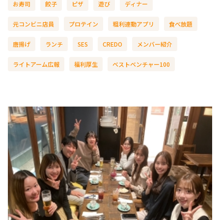
お寿司
餃子
ピザ
遊び
ディナー
元コンビニ店員
プロテイン
粗利連動アプリ
食べ放題
唐揚げ
ランチ
SES
CREDO
メンバー紹介
ライトアーム広報
福利厚生
ベストベンチャー100