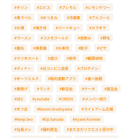
#キリン
#エビス
#プレモル
#レモンサワー
#黒ラベル
#おつまみ
#冷蔵庫
#アルコール
#お酒
#焼き肉
#バーベキュー
#カラオケ
#ラーメン
#コスモワールド
#昼飲み
#野毛
#眉毛
#美意識
#お寿司
#餃子
#ピザ
#マリオカート
#遊び
#新卒
#観葉植物
#ディナー
#元コンビニ店員
#プロテイン
#オーツミルク
#粗利連動アプリ
#食べ放題
#唐揚げ
#ランチ
#歓迎会
#ケーキ
#誕生会
#SES
#youtube
#CREDO
#メンバー紹介
#オフ日
#Naomi Urushiyama
#ライトアーム広報
#Kenji Seo
#Eiji Sanada
#Ayami Komine
#社長メシ
#福利厚生
#まだまだリクエスト受付中