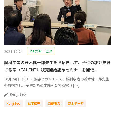
2021.10.24
RAのサービス
脳科学者の茂木健一郎先生をお招きして、子供の才能を育
てる家（TALENT）販売開始記念セミナーを開催。
10月24日（日）に渋谷ヒカリエにて、脳科学者の茂木健一郎先生
をお招きし、子供たちの才能を育てる家（ […]
Kenji Seo
Kenji Seo
住宅販売
新規事業
茂木健一郎