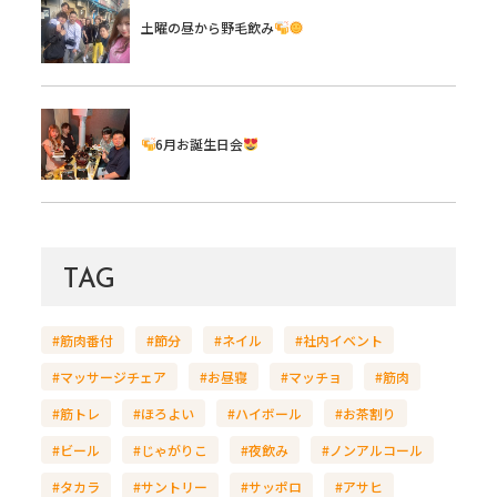
土曜の昼から野毛飲み
6月お誕生日会
TAG
#筋肉番付
#節分
#ネイル
#社内イベント
#マッサージチェア
#お昼寝
#マッチョ
#筋肉
#筋トレ
#ほろよい
#ハイボール
#お茶割り
#ビール
#じゃがりこ
#夜飲み
#ノンアルコール
#タカラ
#サントリー
#サッポロ
#アサヒ