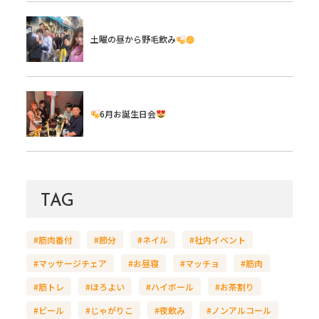
土曜の昼から野毛飲み
6月お誕生日会
TAG
#筋肉番付
#節分
#ネイル
#社内イベント
#マッサージチェア
#お昼寝
#マッチョ
#筋肉
#筋トレ
#ほろよい
#ハイボール
#お茶割り
#ビール
#じゃがりこ
#夜飲み
#ノンアルコール