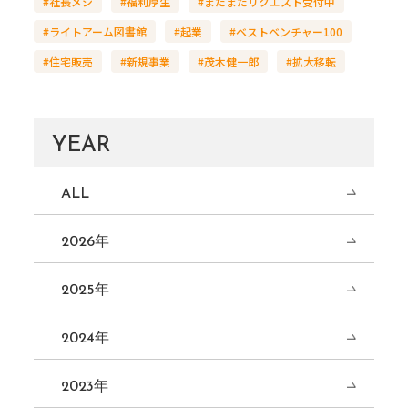
#社長メシ
#福利厚生
#まだまだリクエスト受付中
#ライトアーム図書館
#起業
#ベストベンチャー100
#住宅販売
#新規事業
#茂木健一郎
#拡大移転
YEAR
ALL
2026年
2025年
2024年
2023年