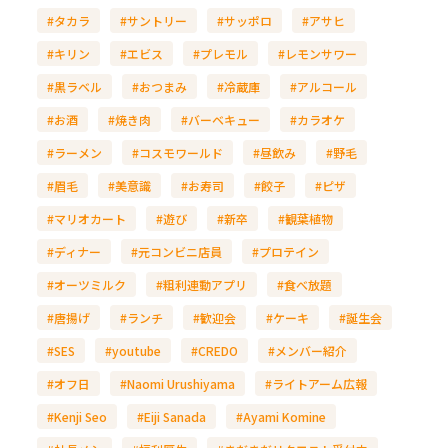
#タカラ
#サントリー
#サッポロ
#アサヒ
#キリン
#エビス
#プレモル
#レモンサワー
#黒ラベル
#おつまみ
#冷蔵庫
#アルコール
#お酒
#焼き肉
#バーベキュー
#カラオケ
#ラーメン
#コスモワールド
#昼飲み
#野毛
#眉毛
#美意識
#お寿司
#餃子
#ピザ
#マリオカート
#遊び
#新卒
#観葉植物
#ディナー
#元コンビニ店員
#プロテイン
#オーツミルク
#粗利連動アプリ
#食べ放題
#唐揚げ
#ランチ
#歓迎会
#ケーキ
#誕生会
#SES
#youtube
#CREDO
#メンバー紹介
#オフ日
#Naomi Urushiyama
#ライトアーム広報
#Kenji Seo
#Eiji Sanada
#Ayami Komine